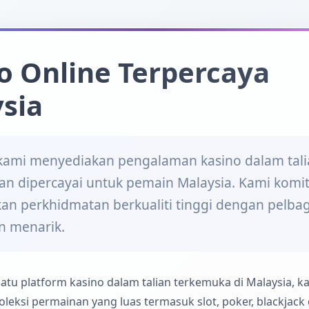
o Online Terpercaya
sia
kami menyediakan pengalaman kasino dalam tal
an dipercayai untuk pemain Malaysia. Kami komi
n perkhidmatan berkualiti tinggi dengan pelbag
n menarik.
satu platform kasino dalam talian terkemuka di Malaysia, k
eksi permainan yang luas termasuk slot, poker, blackjack 